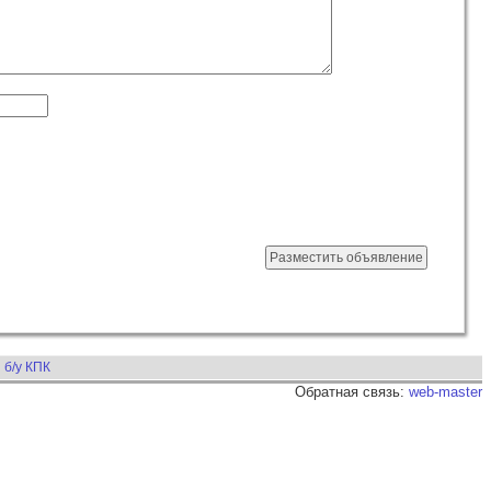
б/у КПК
Обратная связь:
web-master