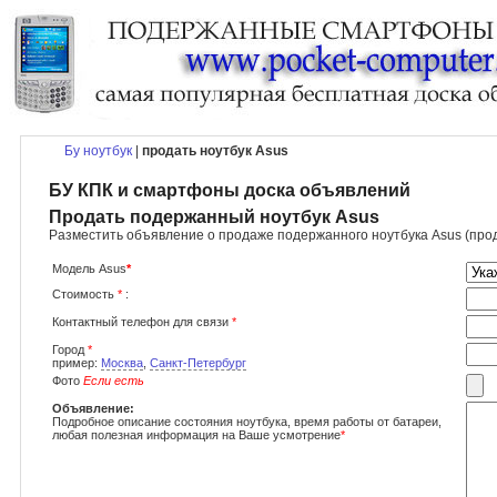
Бу ноутбук
|
продать ноутбук Asus
БУ КПК и смартфоны доска объявлений
Продать подержанный ноутбук Asus
Разместить объявление о продаже подержанного ноутбука Asus (прод
Модель Asus
*
Стоимость
*
:
Контактный телефон для связи
*
Город
*
пример:
Москва
,
Санкт-Петербург
Фото
Если есть
Объявление:
Подробное описание состояния ноутбука, время работы от батареи,
любая полезная информация на Ваше усмотрение
*