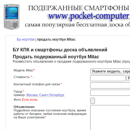
Бу ноутбук
|
продать ноутбук Mitac
БУ КПК и смартфоны доска объявлений
Продать подержанный ноутбук Mitac
Разместить объявление о продаже подержанного ноутбука Mitac (прод
Модель Mitac
*
Стоимость
*
:
Контактный телефон для связи
*
Город
*
пример:
Москва
,
Санкт-Петербург
Фото
Если есть
Объявление:
Подробное описание состояния ноутбука, время
работы от батареи, любая полезная информация
на Ваше усмотрение
*