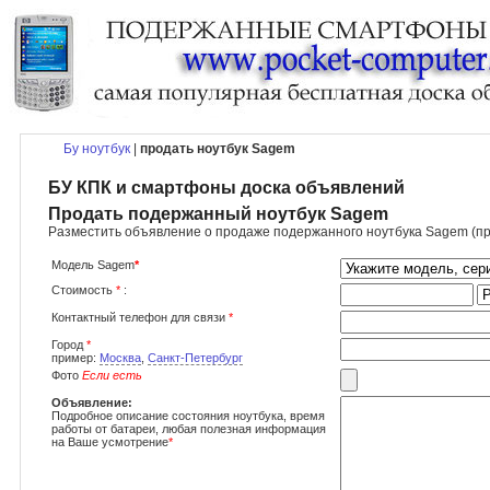
Бу ноутбук
|
продать ноутбук Sagem
БУ КПК и смартфоны доска объявлений
Продать подержанный ноутбук Sagem
Разместить объявление о продаже подержанного ноутбука Sagem (пр
Модель Sagem
*
Стоимость
*
:
Контактный телефон для связи
*
Город
*
пример:
Москва
,
Санкт-Петербург
Фото
Если есть
Объявление:
Подробное описание состояния ноутбука, время
работы от батареи, любая полезная информация
на Ваше усмотрение
*