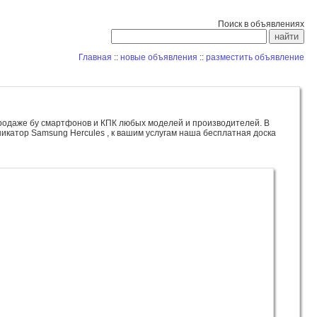
Поиск в объявлениях
Главная
::
новые объявления
::
разместить объявление
родаже бу смартфонов и КПК любых моделей и производителей. В
никатор Samsung Hercules , к вашим услугам наша бесплатная доска