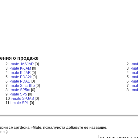
ения о продаже
2
i-mate JASJAR
[0]
2
i-ma
3
i-mate K-JAM
[0]
3
i-ma
4
i-mate K-JAR
[0]
4
i-ma
5
i-mate PDA2k
[0]
5
i-ma
6
i-mate PDAL
[0]
6
i-ma
7
i-mate Smartflip
[0]
7
i-ma
8
i-mate SP5m
[0]
8
i-ma
9
i-mate SP5
[0]
10
i-mate SPJAS
[0]
11
i-mate SPL
[0]
ерии смартфона i-Mate, пожалуйста добавьте её название.
ель).