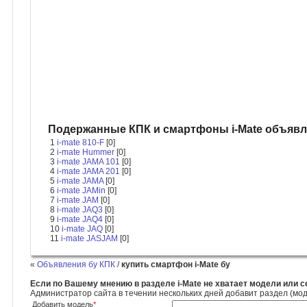
Подержанные КПК и смартфоны i-Mate объявл
1
i-mate 810-F
[0]
2
i-mate Hummer
[0]
3
i-mate JAMA 101
[0]
4
i-mate JAMA 201
[0]
5
i-mate JAMA
[0]
6
i-mate JAMin
[0]
7
i-mate JAM
[0]
8
i-mate JAQ3
[0]
9
i-mate JAQ4
[0]
10
i-mate JAQ
[0]
11
i-mate JASJAM
[0]
«
Объявления бу КПК
/
купить смартфон i-Mate бу
Если по Вашему мнению в разделе i-Mate не хватает модели или с
Администратор сайта в течении нескольких дней добавит раздел (мод
Добавить модель
*