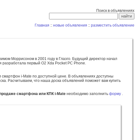
Поиск в объявлениях
Главная
::
новые объявления
::
разместить объявление
жимом Моррисоном в 2001 году в Глазго. Будущий директор начал
рая разработала первый O2 Xda Pocket PC Phone.
и смартфон i-Mate по доступной цене. В объявлениях доступны
ка. Расчитываем, что наша доска объявлений поможет вам купить
продаже смартфона или КПК i-Mate
необходимо заполнить
форму
.