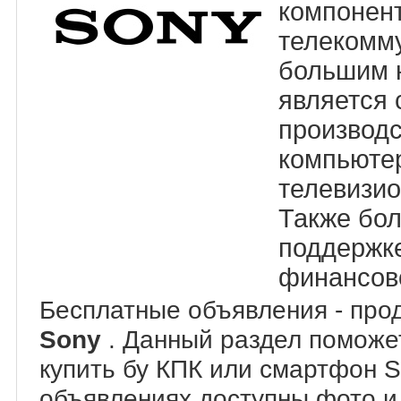
компонент
телекомм
большим 
является 
производс
компьюте
телевизи
Также бо
поддержке
финансово
Бесплатные объявления - пр
Sony
. Данный раздел поможе
купить бу КПК или смартфон S
объявлениях доступны фото и