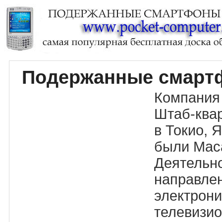
Подержанные смарт
Компания 
Штаб-ква
в Токио, 
были Маса
Деятельно
направле
электрони
телевизио