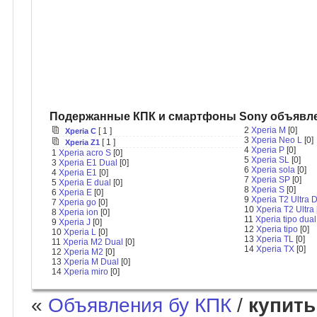
Подержанные КПК и смартфоны Sony объявле
2
Xperia M
[0]
[ 1 ]
Xperia C
3
Xperia Neo L
[0]
[ 1 ]
Xperia Z1
4
Xperia P
[0]
1
Xperia acro S
[0]
5
Xperia SL
[0]
3
Xperia E1 Dual
[0]
6
Xperia sola
[0]
4
Xperia E1
[0]
7
Xperia SP
[0]
5
Xperia E dual
[0]
8
Xperia S
[0]
6
Xperia E
[0]
9
Xperia T2 Ultra 
7
Xperia go
[0]
10
Xperia T2 Ultra
8
Xperia ion
[0]
11
Xperia tipo dual
9
Xperia J
[0]
12
Xperia tipo
[0]
10
Xperia L
[0]
13
Xperia TL
[0]
11
Xperia M2 Dual
[0]
14
Xperia TX
[0]
12
Xperia M2
[0]
13
Xperia M Dual
[0]
14
Xperia miro
[0]
«
Объявления бу КПК
/
купить